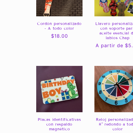
Cordón personalizado
Llavero personali
- A todo color
con soporte par
aceite esencial 
Precio
$18.00
labios Chap
habitual
Precio
A partir de $5
habitual
Placas identificativas
Reloj personalizad
con respaldo
8" redondo a to
magnético
color