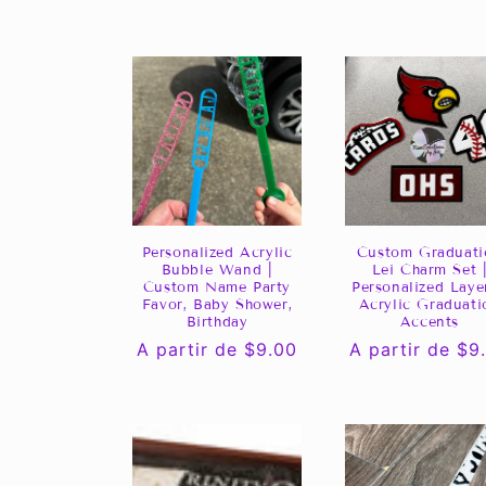
l
e
c
c
i
Personalized Acrylic
Custom Graduati
ó
Bubble Wand |
Lei Charm Set 
Custom Name Party
Personalized Laye
Favor, Baby Shower,
Acrylic Graduati
n
Birthday
Accents
Precio
A partir de $9.00
Precio
A partir de $9
habitual
habitual
: