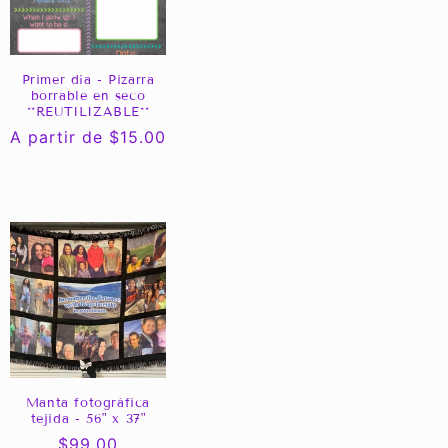
Primer día - Pizarra
borrable en seco
**REUTILIZABLE**
Precio
A partir de $15.00
habitual
Manta fotográfica
tejida - 56" x 37"
Precio
$99.00