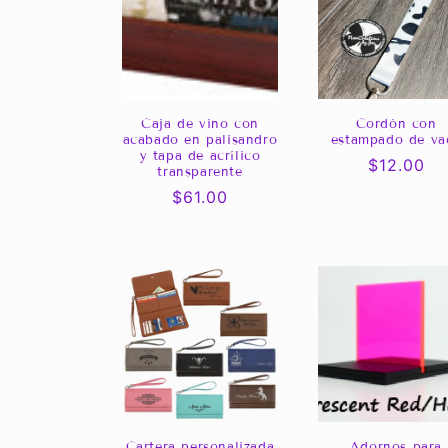
Caja de vino con
Cordón con
acabado en palisandro
estampado de va
y tapa de acrílico
Precio
$12.00
transparente
habitual
Precio
$61.00
habitual
Cartera personalizada
Adornos para