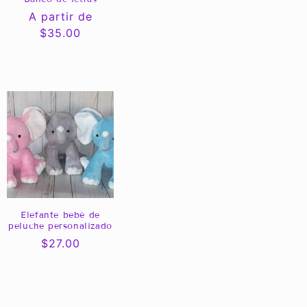
Precio
A partir de
habitual
$35.00
Elefante bebé de
peluche personalizado
Precio
$27.00
habitual