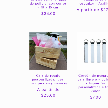
de polipiel con correa
cupcakes - Acríl
- 19 x 10 cm
Precio
A partir de $27
Precio
$34.00
habitual
habitual
Caja de regalo
Cordón de neopr
personalizada: ideal
para llavero y pul
para personas mayores
- Impresión
personalizada a t
Precio
A partir de
color
habitual
$25.00
Precio
$7.00
habitual