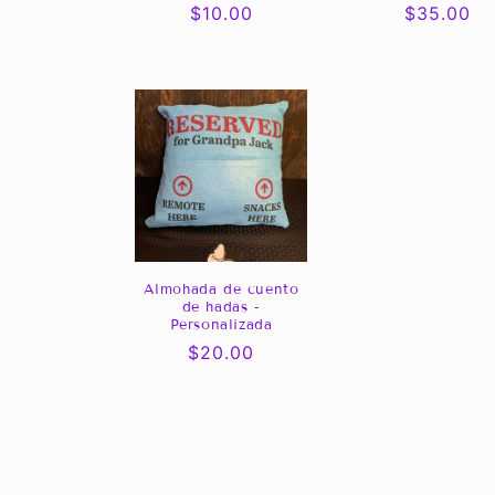
Precio
$10.00
Precio
$35.00
habitual
habitual
Almohada de cuento
de hadas -
Personalizada
Precio
$20.00
habitual