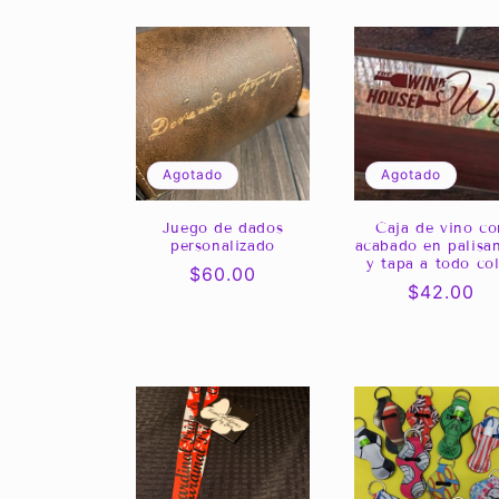
Agotado
Agotado
Juego de dados
Caja de vino co
personalizado
acabado en palisa
y tapa a todo co
Precio
$60.00
Precio
$42.00
habitual
habitual