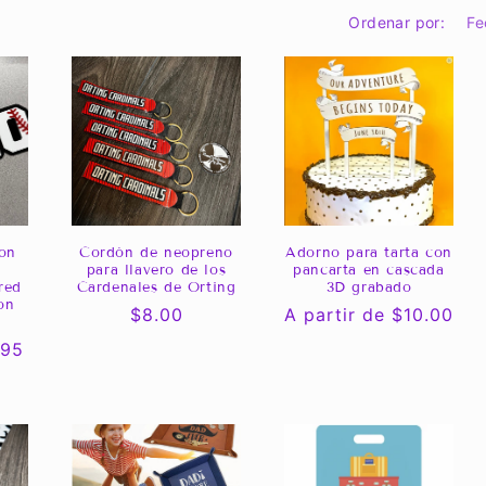
Ordenar por:
on
Cordón de neopreno
Adorno para tarta con
|
para llavero de los
pancarta en cascada
red
Cardenales de Orting
3D grabado
on
Precio
$8.00
Precio
A partir de $10.00
habitual
habitual
.95