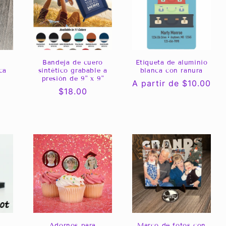
Bandeja de cuero
Etiqueta de aluminio
ca
sintético grabable a
blanca con ranura
presión de 9" x 9"
Precio
A partir de $10.00
Precio
$18.00
habitual
habitual
Adornos para
Marco de fotos con