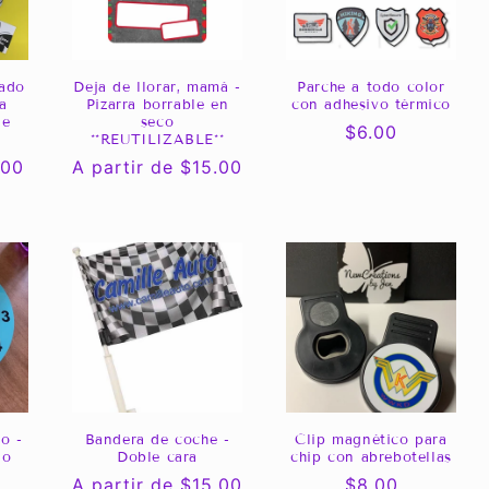
zado
Deja de llorar, mamá -
Parche a todo color
a
Pizarra borrable en
con adhesivo térmico
de
seco
Precio
$6.00
**REUTILIZABLE**
habitual
.00
Precio
A partir de $15.00
habitual
o -
Bandera de coche -
Clip magnético para
do
Doble cara
chip con abrebotellas
Precio
A partir de $15.00
Precio
$8.00