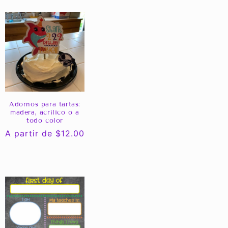
Adornos para tartas:
madera, acrílico o a
todo color
Precio
A partir de $12.00
habitual