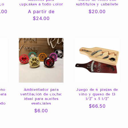
ico
cupcakes a todo color
subtítulos y caballete
.00
Precio
A partir de
Precio
$20.00
habitual
$24.00
habitual
eno
Ambientador para
Juego de 6 piezas de
sera
ventilación de coche:
vino y queso de 13
ideal para aceites
1/2" x 5 1/2"
odo
esenciales
Precio
$66.50
Precio
$6.00
habitual
habitual