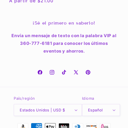
Precio
A partir de $21.00
habitual
¡Sé el primero en saberlo!
Envía un mensaje de texto con la palabra VIP al
360-777-6181 para conocer los últimos
eventos y ahorros.
Facebook
Instagram
TikTok
X
Pinterest
(Twitter)
País/región
Idioma
Estados Unidos | USD $
Español
Formas