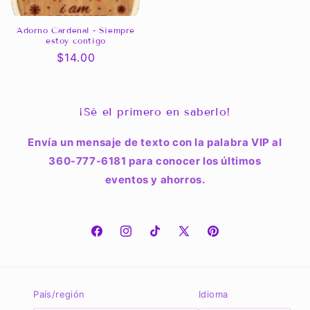
Adorno Cardenal - Siempre
estoy contigo
Precio
$14.00
habitual
¡Sé el primero en saberlo!
Envía un mensaje de texto con la palabra VIP al
360-777-6181 para conocer los últimos
eventos y ahorros.
Facebook
Instagram
TikTok
X
Pinterest
(Twitter)
País/región
Idioma