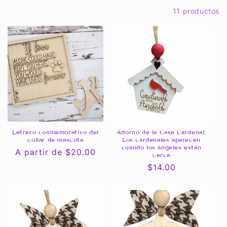
Ordenar
11 productos
c
i
ó
n
:
Letrero conmemorativo del
Adorno de la Casa Cardenal:
collar de mascota
Los cardenales aparecen
cuando los ángeles están
Precio
A partir de $20.00
cerca
habitual
Precio
$14.00
habitual