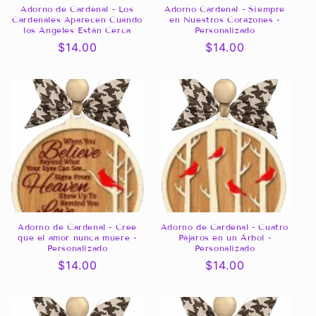
Adorno de Cardenal - Los
Adorno Cardenal - Siempre
Cardenales Aparecen Cuando
en Nuestros Corazones -
los Ángeles Están Cerca
Personalizado
Precio
$14.00
Precio
$14.00
habitual
habitual
Adorno de Cardenal - Cree
Adorno de Cardenal - Cuatro
que el amor nunca muere -
Pájaros en un Árbol -
Personalizado
Personalizado
Precio
$14.00
Precio
$14.00
habitual
habitual