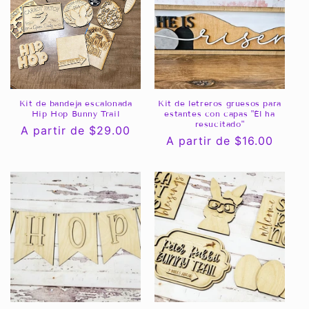
c
i
ó
n
Kit de bandeja escalonada
Kit de letreros gruesos para
Hip Hop Bunny Trail
estantes con capas "Él ha
:
resucitado"
Precio
A partir de $29.00
Precio
A partir de $16.00
habitual
habitual