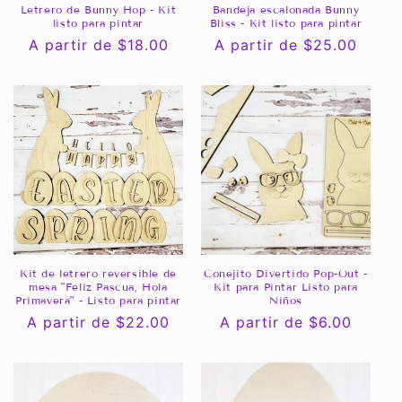
Letrero de Bunny Hop - Kit
Bandeja escalonada Bunny
listo para pintar
Bliss - Kit listo para pintar
Precio
A partir de $18.00
Precio
A partir de $25.00
habitual
habitual
Kit de letrero reversible de
Conejito Divertido Pop-Out -
mesa "Feliz Pascua, Hola
Kit para Pintar Listo para
Primavera" - Listo para pintar
Niños
Precio
A partir de $22.00
Precio
A partir de $6.00
habitual
habitual