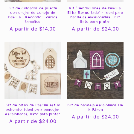
Kit de colgador de puerta
Kit "Bendiciones de Pascua:
con orejas de conejo de
Él ha Resucitado" - Ideal para
Pascua - Redondo - Varios
bandejas escalonadas - Kit
tamaños
listo para pintar
Precio
A partir de $14.00
Precio
A partir de $24.00
habitual
habitual
Kit de ratán de Pascua estilo
Kit de bandeja escalonada He
bohemio: ideal para bandejas
is Risen
escalonadas, listo para pintar
Precio
A partir de $24.00
Precio
A partir de $24.00
habitual
habitual