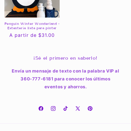
Penguin Winter Wonderland -
Estantería lista para pintar
Precio
A partir de $31.00
habitual
¡Sé el primero en saberlo!
Envía un mensaje de texto con la palabra VIP al
360-777-6181 para conocer los últimos
eventos y ahorros.
Facebook
Instagram
TikTok
X
Pinterest
(Twitter)