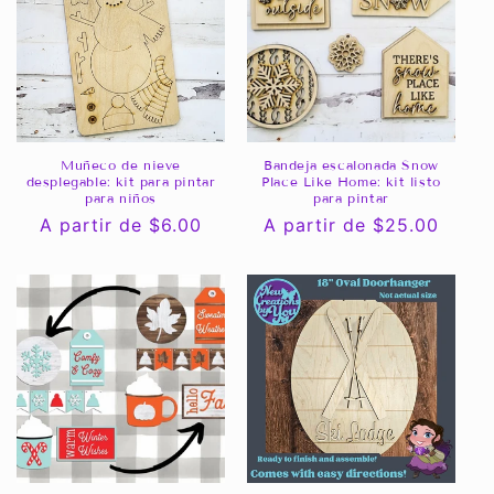
c
i
ó
n
Muñeco de nieve
Bandeja escalonada Snow
desplegable: kit para pintar
Place Like Home: kit listo
:
para niños
para pintar
Precio
A partir de $6.00
Precio
A partir de $25.00
habitual
habitual