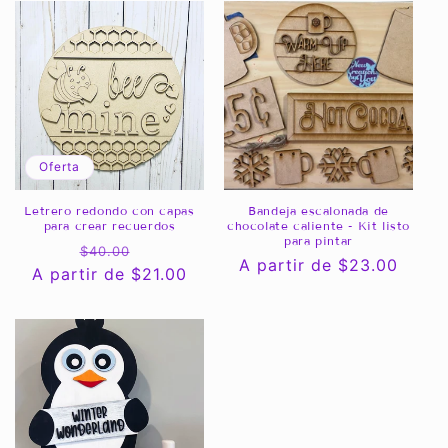
Oferta
Letrero redondo con capas
Bandeja escalonada de
para crear recuerdos
chocolate caliente - Kit listo
para pintar
Precio
Precio
$40.00
Precio
A partir de $23.00
A partir de $21.00
habitual
de
habitual
oferta