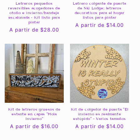
Letreros pequeños
Letrero colgante de puerta
reversibles acogedores de
de Ski Lodge: letreros
otoño e invierno/bandeja
decorativos para el hogar
escalonada - Kit listo para
listos para pintar
pintar
Precio
A partir de $14.00
Precio
A partir de $28.00
habitual
habitual
Kit de letreros gruesos de
Kit de colgador de puerta "El
estante en capas "Hola
invierno es realmente
Invierno"
estúpido" - Varios tamaños
Precio
A partir de $16.00
Precio
A partir de $14.00
habitual
habitual