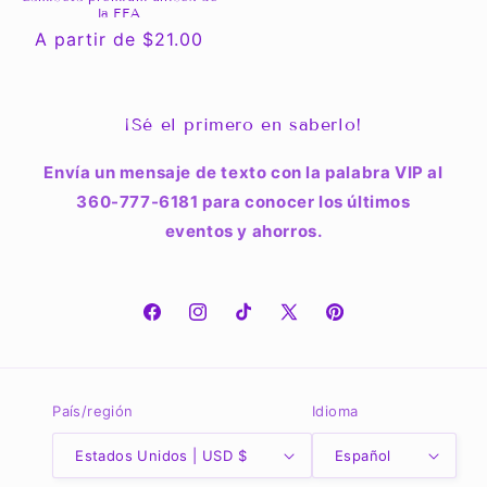
la FFA
Precio
A partir de $21.00
habitual
¡Sé el primero en saberlo!
Envía un mensaje de texto con la palabra VIP al
360-777-6181 para conocer los últimos
eventos y ahorros.
Facebook
Instagram
TikTok
X
Pinterest
(Twitter)
País/región
Idioma
Estados Unidos | USD $
Español