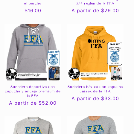
el parche
3/4 raglán de la FFA
Precio
$16.00
Precio
A partir de $29.00
habitual
habitual
Sudadera deportiva con
Sudadera básica con capucha
capucha y encaje premium de
unisex de la FFA
la FFA
Precio
A partir de $33.00
Precio
A partir de $52.00
habitual
habitual