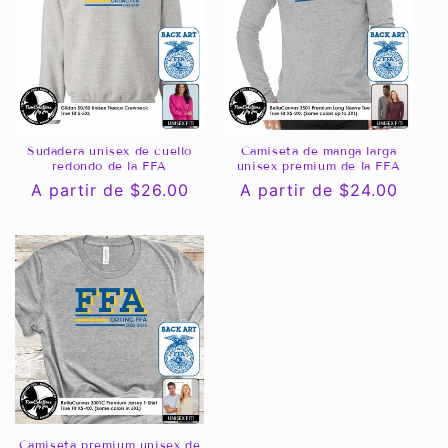
Sudadera unisex de cuello
Camiseta de manga larga
redondo de la FFA
unisex premium de la FFA
Precio
A partir de $26.00
Precio
A partir de $24.00
habitual
habitual
Camiseta premium unisex de