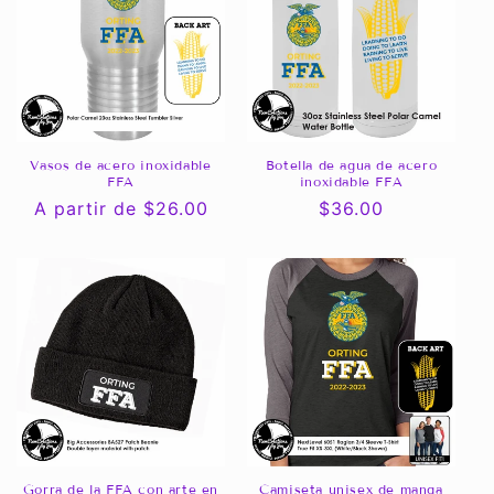
c
i
ó
n
Vasos de acero inoxidable
Botella de agua de acero
FFA
inoxidable FFA
:
Precio
A partir de $26.00
Precio
$36.00
habitual
habitual
Gorra de la FFA con arte en
Camiseta unisex de manga